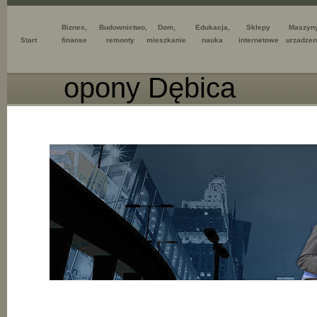
Biznes,
Budownictwo,
Dom,
Edukacja,
Sklepy
Maszyny
Start
finanse
remonty
mieszkanie
nauka
internetowe
urzadzen
opony Dębica