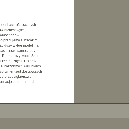
gorii aut, oferowanych
ntów biznesowych,
u samochodów
półpracujemy z szerokim
ać duży wybór modeli na
oleasingowe samochody
, Renault czy Iveco. Są to
i technicznymi. Dajemy
ej korzystnych warunkach
asortyment aut dostawczych
ego przedsiębiorstwa
ormacje o parametrach