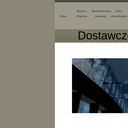
Biznes,
Budownictwo,
Dom,
Start
finanse
remonty
mieszkanie
Dostawcz