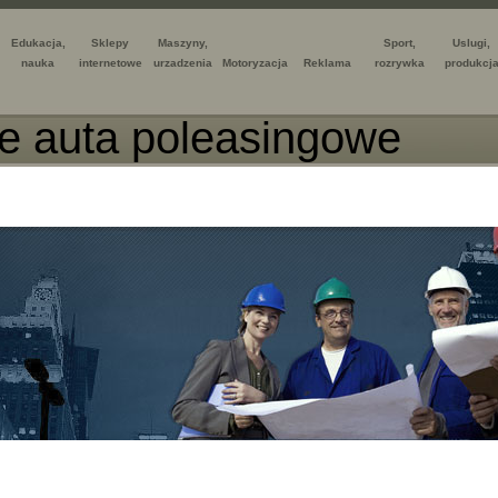
Edukacja,
Sklepy
Maszyny,
Sport,
Uslugi,
nauka
internetowe
urzadzenia
Motoryzacja
Reklama
rozrywka
produkcj
e auta poleasingowe