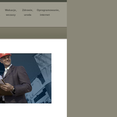
Wakacje,
Zdrowie,
Oprogramowanie,
a
wczasy
uroda
internet