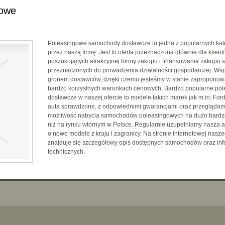
gowe
Poleasingowe samochody dostawcze to jedna z popularnych kate
przez naszą firmę. Jest to oferta przeznaczona głównie dla klie
poszukujących atrakcyjnej formy zakupu i finansowania zakup
przeznaczonych do prowadzenia działalności gospodarczej. Ws
gronem dostawców, dzięki czemu jesteśmy w stanie zaproponow
bardzo korzystnych warunkach cenowych. Bardzo popularne p
dostawcze w naszej ofercie to modele takich marek jak m.in. Ford
auta sprawdzone, z odpowiednimi gwarancjami oraz przeglądam
możliwość nabycia samochodów poleasingowych na dużo bardzi
niż na rynku wtórnym w Polsce. Regularnie uzupełniamy nasza 
o nowe modele z kraju i zagranicy. Na stronie internetowej nasz
znajduje się szczegółowy opis dostępnych samochodów oraz inf
technicznych.